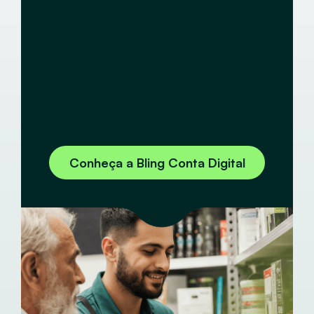
Você vende, a nota sai e o dinheiro cai
na sua conta digital PJ gratuita.
Unificamos ERP e movimentação
bancária num único fluxo para você
pagar, receber e conciliar no automático.
Menos trabalho manual, mais tempo pro
seu negócio fluir.
Conheça a Bling Conta Digital