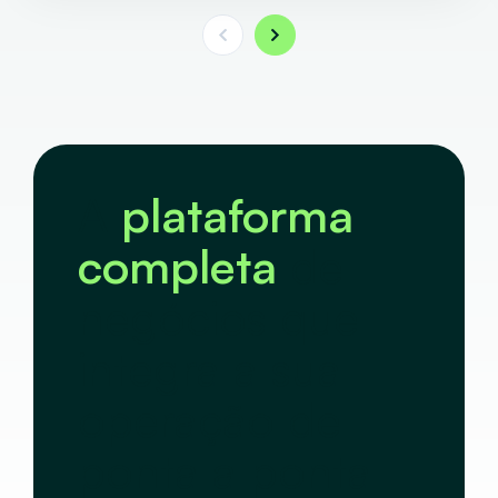
A
plataforma
completa
de
negócios que
integra a sua
operação de
ponta a ponta