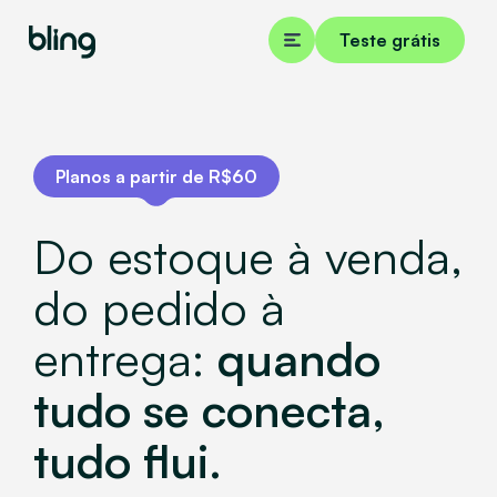
Teste grátis
Planos a partir de R$60
Do estoque à venda,
do pedido à
entrega:
quando
tudo se conecta,
tudo flui.