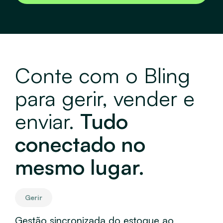
Conte com o Bling
para gerir, vender e
enviar.
Tudo
conectado no
mesmo lugar.
Gerir
V
Gestão sincronizada do estoque ao
Ven