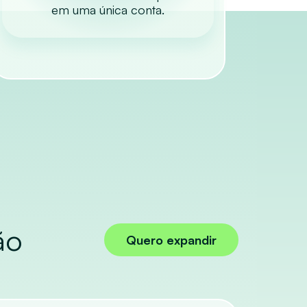
em uma única conta.
ão
Quero expandir