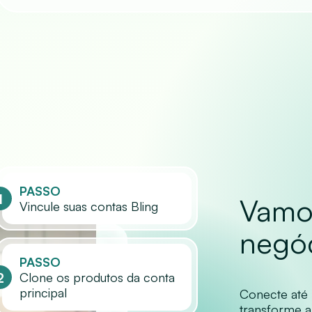
PASSO
1
Vamos
Vincule suas contas Bling
negó
PASSO
2
Clone os produtos da conta
principal
Conecte até 
transforme 