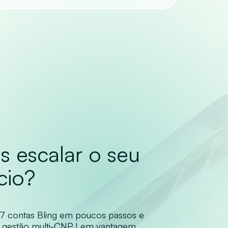
 escalar o seu
cio?
7 contas Bling em poucos passos e
a gestão multi-CNPJ em vantagem