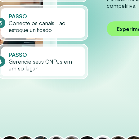
competitiva.
PASSO
3
Conecte os canais ao
Experim
estoque unificado
PASSO
4
Gerencie seus CNPJs em
um só lugar