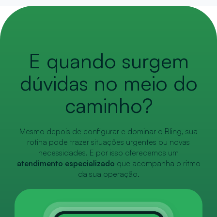
E quando surgem
dúvidas no meio do
caminho?
Mesmo depois de configurar e dominar o Bling, sua
rotina pode trazer situações urgentes ou novas
necessidades. E por isso oferecemos um
atendimento especializado
que acompanha o ritmo
da sua operação.