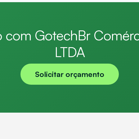
o com GotechBr Comérci
LTDA
Solicitar orçamento