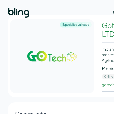
Got
Especialista validado
LT
Implan
market
Agênci
Ribei
Online
gotech