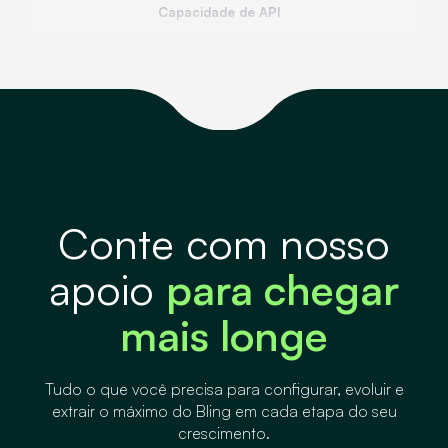
Capacidade de API
Padrão
Padrão
Padrão
Flexível (até 8x
mais
capacidade)
Atendimento
Integrações
Conte com nosso
Gestão de Estoque
apoio
para chegar
mais longe
Vendas
Visão analítica e automações
Tudo o que você precisa para configurar, evoluir e
extrair o máximo do Bling em cada etapa do seu
crescimento.