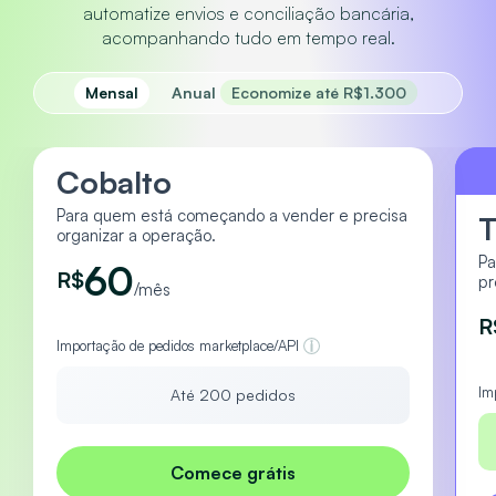
automatize envios e conciliação bancária,
acompanhando tudo em tempo real.
Mensal
Anual
Economize até R$1.300
Cobalto
Para quem está começando a vender e precisa
T
organizar a operação.
Pa
60
R$
pr
/mês
R
Importação de pedidos marketplace/API
Im
Até 200 pedidos
Comece grátis