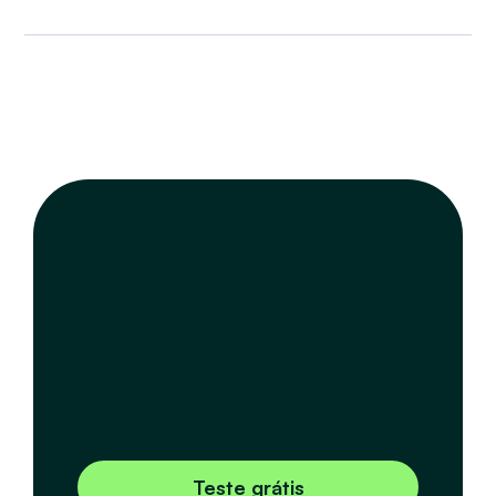
Escale suas
vendas com
Bling. Comece
grátis.
Teste grátis