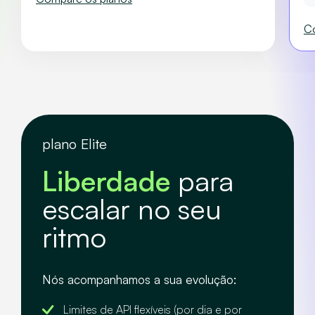
Co
plano Elite
Liberdade
para
escalar no seu
ritmo
Nós acompanhamos a sua evolução:
Limites de API flexíveis (por dia e por