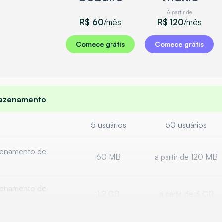
A partir de
R$ 60
/mês
R$ 120
/mês
Comece grátis
Comece grátis
mazenamento
5 usuários
50 usuários
zenamento de
60 MB
a partir de 120 MB
zenamento de
1,2 GB
a partir de 3 GB