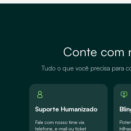
Capacidade de A
Vendas
Visão analítica e
Atendimento
automações
Conte com 
Central de ajuda
Notas Fiscais
Suporte via telef
Tudo o que você precisa para co
Loja física (PDV)
Suporte via chat
Meios de
Suporte via ticket
pagamento e
Suporte Humanizado
Bli
Conta Digital PJ
Suporte por IA
Fale com nosso time via
Poten
Gestão
telefone, e-mail ou ticket
trilh
Financeira