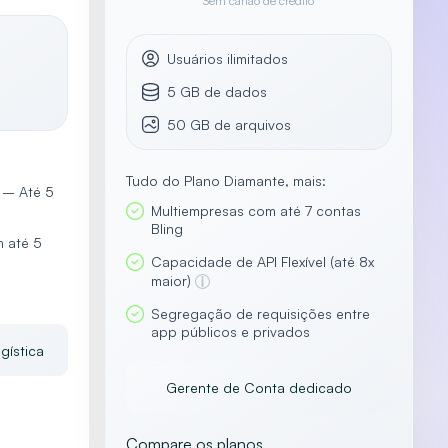
Sem cartão de crédito
Usuários ilimitados
5 GB de dados
50 GB de arquivos
Tudo do Plano Diamante, mais:
 – Até 5
Multiempresas com até 7 contas
Bling
 até 5
Capacidade de API Flexível (até 8x
maior)
Segregação de requisições entre
app públicos e privados
gística
Gerente de Conta dedicado
Compare os planos