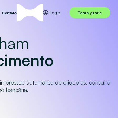
Login
Teste grátis
Contato
nham
cimento
 impressão automática de etiquetas, consulte
o bancária.